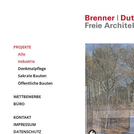
Skip
to
content
PROJEKTE
Alle
Industrie
Denkmalpflege
Sakrale Bauten
Öffentliche Bauten
WETTBEWERBE
BÜRO
KONTAKT
IMPRESSUM
DATENSCHUTZ